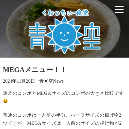
HOME
メニュー
夜メニュー＆お酒
NEWS
店長挨拶
MEGAメニュー！！
青☀空 ギャラリー
2024年11月20日
青☀空News
お問い合わせ
通常のコンボとMEGAサイズのコンボの大きさ比較です
News@BLOG
普通のコンボは一人前の半分、ハーフサイズの揚げ物2
つですが、MEGAサイズは一人前のサイズの揚げ物が2